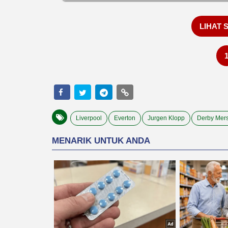
LIHAT 
Liverpool
Everton
Jurgen Klopp
Derby Mer