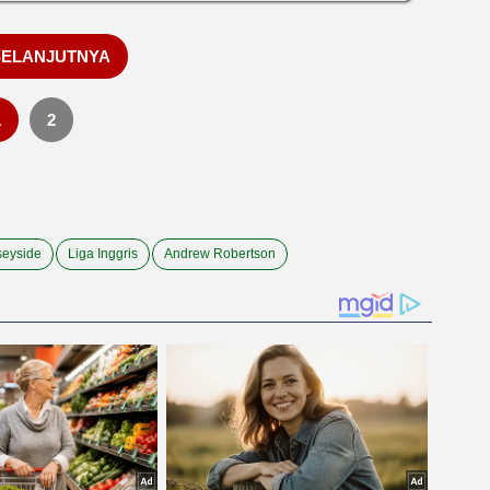
SELANJUTNYA
1
2
seyside
Liga Inggris
Andrew Robertson