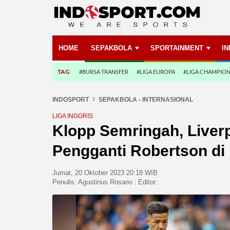
HOME
SEPAKBOLA
SPORTAINMENT
I
TAG
#BURSA TRANSFER
#LIGA EUROPA
#LIGA CHAMPIO
INDOSPORT
SEPAKBOLA - INTERNASIONAL
LIGA INGGRIS
Klopp Semringah, Liver
Pengganti Robertson di
Jumat, 20 Oktober 2023 20:18 WIB
Penulis:
Agustinus Rosario
|
Editor: