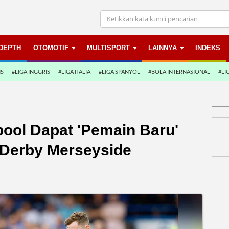
NDEPTH
OTOMOTIF
MULTISPORT
LAINNYA
INDEKS
NS
#LIGA INGGRIS
#LIGA ITALIA
#LIGA SPANYOL
#BOLA INTERNASIONAL
#LI
pool Dapat 'Pemain Baru'
 Derby Merseyside