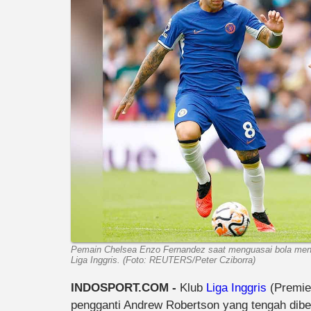
Pemain Chelsea Enzo Fernandez saat menguasai bola mend
Liga Inggris. (Foto: REUTERS/Peter Cziborra)
INDOSPORT.COM -
Klub
Liga Inggris
(Premie
pengganti Andrew Robertson yang tengah dibe