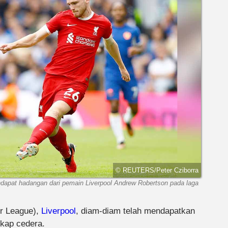
© REUTERS/Peter Cziborra
apat hadangan dari pemain Liverpool Andrew Robertson pada laga
r League),
Liverpool
, diam-diam telah mendapatkan
kap cedera.