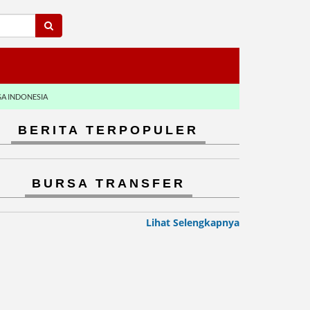
GA INDONESIA
BERITA TERPOPULER
BURSA TRANSFER
Lihat Selengkapnya