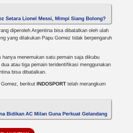
nez Setara Lionel Messi, Mimpi Siang Bolong?
ang diperoleh Argentina bisa dibatalkan oleh ulah
ing yang dilakukan Papu Gomez tidak berpengaruh
) hanya menemukan satu pemain saja dikubu
dua atau tiga pemain teridentifikasi menggunakan
ntina bisa dibatalkan.
u Gomez, berikut
INDOSPORT
telah merangkum
ina Bidikan AC Milan Guna Perkuat Gelandang