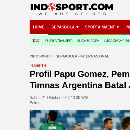
HOME
SEPAKBOLA
SPORTAINMENT
I
TAG
#BURSA TRANSFER
#LIGA EUROPA
#LIGA CHAMPIO
INDOSPORT
SEPAKBOLA - INTERNASIONAL
IN-DEPTH
Profil Papu Gomez, Pem
Timnas Argentina Batal 
Sabtu, 21 Oktober 2023 13:30 WIB
Editor: