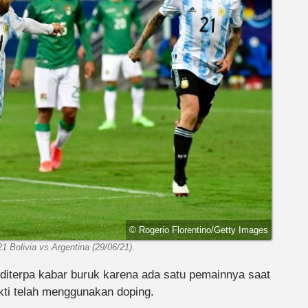
© Rogerio Florentino/Getty Images
 Bolivia vs Argentina (29/06/21).
diterpa kabar buruk karena ada satu pemainnya saat
kti telah menggunakan doping.