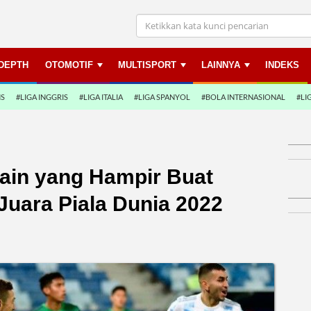
NDEPTH
OTOMOTIF
MULTISPORT
LAINNYA
INDEKS
NS
#LIGA INGGRIS
#LIGA ITALIA
#LIGA SPANYOL
#BOLA INTERNASIONAL
#LI
ain yang Hampir Buat
Juara Piala Dunia 2022