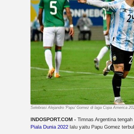
Selebrasi Alejandro 'Papu' Gomez di laga Copa America 2021
INDOSPORT.COM -
Timnas Argentina tengah 
Piala Dunia 2022
lalu yaitu Papu Gomez terbu