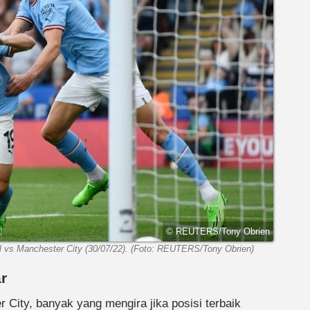
© REUTERS/Tony Obrien
ool vs Manchester City (30/07/22). (Foto: REUTERS/Tony Obrien)
r
City, banyak yang mengira jika posisi terbaik