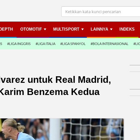
NDEPTH
OTOMOTIF
MULTISPORT
LAINNYA
INDEKS
NS
#LIGA INGGRIS
#LIGA ITALIA
#LIGA SPANYOL
#BOLA INTERNASIONAL
#LI
lvarez untuk Real Madrid,
i Karim Benzema Kedua