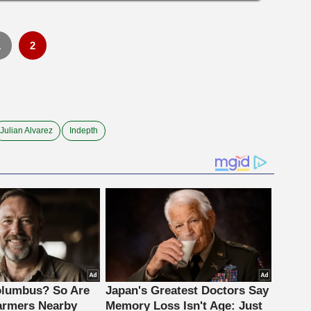
1
2
Julian Alvarez
Indepth