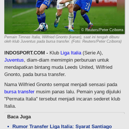
© Reuters/Peter Cziborra
Pemain Timnas Italia, Wilfried Gnonto (kanan), saat ini tengah diburu
oleh klub Juventus pada bursa transfer. (Foto: Reuters/Peter Cziborra)
INDOSPORT.COM -
Klub
Liga Italia
(Serie A),
Juventus
, diam-diam memimpin perburuan untuk
mendapatkan bintang muda Leeds United, Wilfried
Gnonto, pada bursa transfer.
Nama Wilfried Gnonto sempat menjadi sensasi pada
bursa transfer
musim panas lalu. Pemain yang dijuluki
"Permata Italia" tersebut menjadi incaran sederet klub
Italia.
Baca Juga
Rumor Transfer Liga Italia: Syarat Santiago