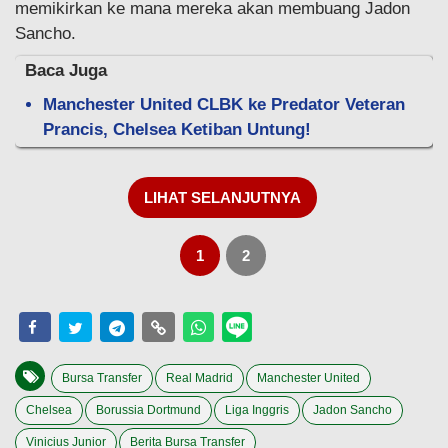
memikirkan ke mana mereka akan membuang Jadon
Sancho.
Baca Juga
Manchester United CLBK ke Predator Veteran
Prancis, Chelsea Ketiban Untung!
LIHAT SELANJUTNYA
1
2
Bursa Transfer
Real Madrid
Manchester United
Chelsea
Borussia Dortmund
Liga Inggris
Jadon Sancho
Vinicius Junior
Berita Bursa Transfer