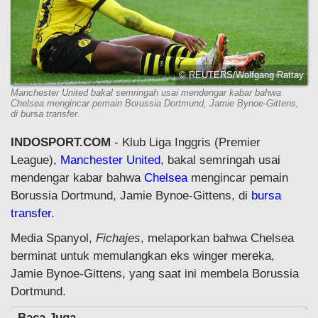
© REUTERS/Wolfgang Rattay
Manchester United bakal semringah usai mendengar kabar bahwa
Chelsea mengincar pemain Borussia Dortmund, Jamie Bynoe-Gittens,
di bursa transfer.
INDOSPORT.COM
- Klub Liga Inggris (Premier
League),
Manchester United
, bakal semringah usai
mendengar kabar bahwa
Chelsea
mengincar pemain
Borussia Dortmund, Jamie Bynoe-Gittens, di
bursa
transfer
.
Media Spanyol,
Fichajes
, melaporkan bahwa Chelsea
berminat untuk memulangkan eks winger mereka,
Jamie Bynoe-Gittens, yang saat ini membela Borussia
Dortmund.
Baca Juga