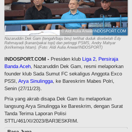
© Aldi Aulia Anwar/INDOSPORT.COM
Nazaruddin Dek Gam (tengah/baju biru) terlihat duduk disebelah Edy
Rahmayadi (kanan/pakai topi) dan petinggi PSMS, Andry Mahyar
(kiri/kemeja hitam). (Foto: Aldi Aulia Anwar/INDOSPORT)
INDOSPORT.COM -
Presiden klub
Liga 2
,
Persiraja
Banda Aceh
, Nazaruddin Dek Gam, resmi melaporkan
founder klub Sada Sumut FC sekaligus Anggota Exco
PSSI,
Arya Sinulingga
, ke Bareskrim Mabes Polri,
Senin (27/11/23).
Pria yang akrab disapa Dek Gam itu melaporkan
langsung Arya Sinulingga ke Bareskrim, dengan Surat
Tanda Terima Laporan Polisi
STTL/461/XI/2023/BAR3ESKRIM.
Baca Juga