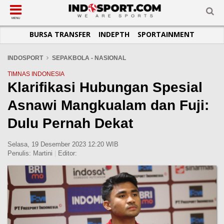
SUB-MENU
SUB-MENU
SUB-MENU
SUB-MENU
SUB-MENU
SUB-MENU
MENU
BURSA TRANSFER
INDEPTH
SPORTAINMENT
SEPAKBOLA
SPORTAINMENT
OTOMOTIF
BASKET
JADWAL
TOPIK HARI INI
LIGA 1
SELEBSPORT
MOTOGP
RAKET
KLASEMEN
PERATURAN OLAHRAGA
INDOSPORT
SEPAKBOLA - NASIONAL
LIGA 2
LIFESTYLE
FORMULA 1
MMA
TIPS DAN TRIK
TIMNAS INDONESIA
Klarifikasi Hubungan Spesial
LIGA INGGRIS
OTOMANIA
FUTSAL
INFOGRAFIS
Asnawi Mangkualam dan Fuji:
LIGA ITALIA
OLIMPIK
GALERI FOTO
LIGA SPANYOL
E-SPORT
TEMPAT OLAHRAGA
Dulu Pernah Dekat
LIGA CHAMPIONS
PASUKAN SEHAT
Selasa, 19 Desember 2023 12:20 WIB
LIGA JERMAN
KOMUNITAS SEHAT
Penulis:
Martini
|
Editor:
LIGA PRANCIS
LIGA EUROPA