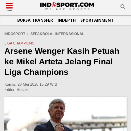
SUB-MENU
SUB-MENU
SUB-MENU
SUB-MENU
SUB-MENU
SUB-MENU
MENU
BURSA TRANSFER
INDEPTH
SPORTAINMENT
SEPAKBOLA
SPORTAINMENT
OTOMOTIF
BASKET
JADWAL
TOPIK HARI INI
LIGA 1
SELEBSPORT
MOTOGP
RAKET
KLASEMEN
PERATURAN OLAHRAGA
INDOSPORT
SEPAKBOLA - INTERNASIONAL
LIGA 2
LIFESTYLE
FORMULA 1
MMA
TIPS DAN TRIK
LIGA CHAMPIONS
Arsene Wenger Kasih Petuah
LIGA INGGRIS
OTOMANIA
FUTSAL
INFOGRAFIS
ke Mikel Arteta Jelang Final
LIGA ITALIA
OLIMPIK
GALERI FOTO
LIGA SPANYOL
E-SPORT
TEMPAT OLAHRAGA
Liga Champions
LIGA CHAMPIONS
PASUKAN SEHAT
Kamis, 28 Mei 2026 15:29 WIB
LIGA JERMAN
KOMUNITAS SEHAT
Editor:
Redaksi
LIGA PRANCIS
LIGA EUROPA