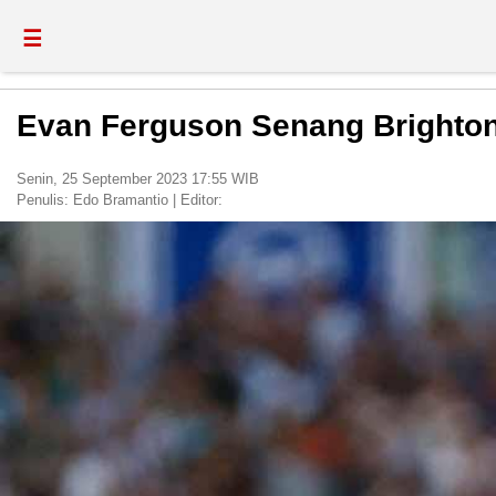
☰
Evan Ferguson Senang Brighton 
Senin, 25 September 2023 17:55 WIB
Penulis:
Edo Bramantio
|
Editor: