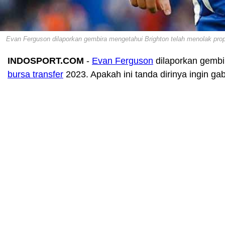
Evan Ferguson dilaporkan gembira mengetahui Brighton telah menolak propos
INDOSPORT.COM
-
Evan Ferguson
dilaporkan gembir
bursa transfer
2023. Apakah ini tanda dirinya ingin g