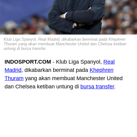
Klub Liga Spanyol, Real Madrid, dikabarkan berminat pada Khephren
Thuram yang akan membuat Manchester United dan Chelsea ketiban
untung di bursa transfer.
INDOSPORT.COM
- Klub Liga Spanyol,
Real
Madrid
, dikabarkan berminat pada
Khephren
Thuram
yang akan membuat Manchester United
dan Chelsea ketiban untung di
bursa transfer
.