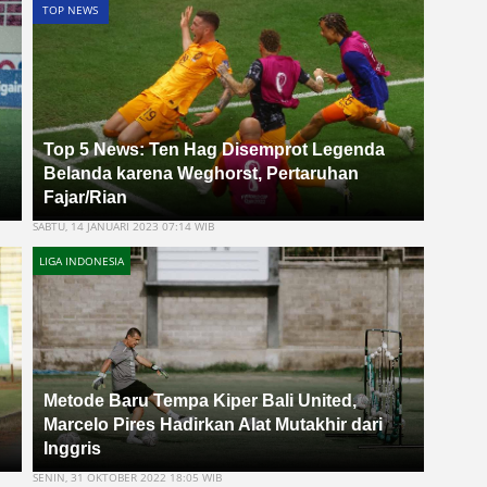
TOP NEWS
Top 5 News: Ten Hag Disemprot Legenda
Belanda karena Weghorst, Pertaruhan
Fajar/Rian
SABTU, 14 JANUARI 2023 07:14 WIB
LIGA INDONESIA
Metode Baru Tempa Kiper Bali United,
Marcelo Pires Hadirkan Alat Mutakhir dari
Inggris
SENIN, 31 OKTOBER 2022 18:05 WIB