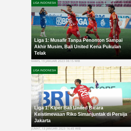
LIGA INDONESIA
Liga 1: Musafir Tanpa Penonton Sampai
Akhir Musim, Bali United Kena Pukulan
Telak
KAMIS, 19 JANUARI 2023 08:15 WIB
LIGA INDONESIA
Liga 1: Kiper Bali United Bicara
Keistimewaan Riko Simanjuntak di Persija
Jakarta
JUMAT, 13 JANUARI 2023 16:45 WIB