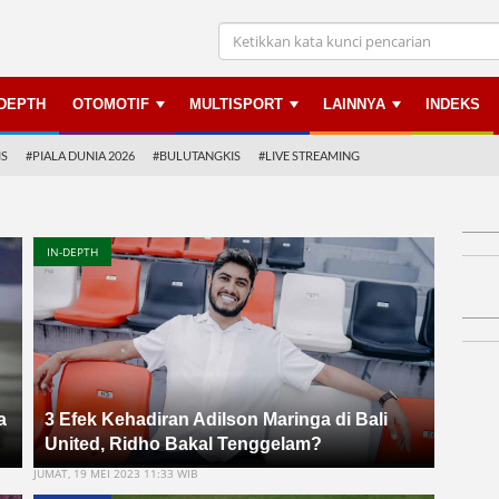
NDEPTH
OTOMOTIF
MULTISPORT
LAINNYA
INDEKS
IS
#PIALA DUNIA 2026
#BULUTANGKIS
#LIVE STREAMING
IN-DEPTH
a
3 Efek Kehadiran Adilson Maringa di Bali
United, Ridho Bakal Tenggelam?
JUMAT, 19 MEI 2023 11:33 WIB