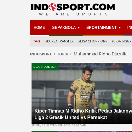
HOME
SEPAKBOLA
SPORTAINMENT
I
TAG
#BURSA TRANSFER
#LIGA CHAMPIONS
#LIGA INGGR
Muhammad Ridho Djazulie
INDOSPORT
TOPIK
LIGA INDONESIA
Kiper Timnas M Ridho Kritik Pedas Jalanny
Liga 2 Gresik United vs Persekat
SENIN, 11 SEPTEMBER 2023 08:09 WIB