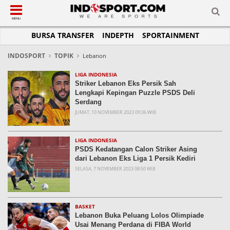
SUB-MENU
SUB-MENU
SUB-MENU
SUB-MENU
SUB-MENU
SUB-MENU
MENU
BURSA TRANSFER
INDEPTH
SPORTAINMENT
SEPAKBOLA
SPORTAINMENT
OTOMOTIF
BASKET
JADWAL
TOPIK HARI INI
LIGA 1
SELEBSPORT
MOTOGP
RAKET
KLASEMEN
PERATURAN OLAHRAGA
INDOSPORT
TOPIK
Lebanon
LIGA 2
LIFESTYLE
FORMULA 1
MMA
TIPS DAN TRIK
LIGA INDONESIA
Striker Lebanon Eks Persik Sah
LIGA INGGRIS
OTOMANIA
FUTSAL
INFOGRAFIS
Lengkapi Kepingan Puzzle PSDS Deli
Serdang
LIGA ITALIA
OLIMPIK
GALERI FOTO
JUMAT, 10 NOVEMBER 2023 09:36 WIB
LIGA SPANYOL
E-SPORT
TEMPAT OLAHRAGA
LIGA CHAMPIONS
PASUKAN SEHAT
LIGA INDONESIA
PSDS Kedatangan Calon Striker Asing
LIGA JERMAN
KOMUNITAS SEHAT
dari Lebanon Eks Liga 1 Persik Kediri
SELASA, 7 NOVEMBER 2023 08:50 WIB
LIGA PRANCIS
LIGA EUROPA
BASKET
Lebanon Buka Peluang Lolos Olimpiade
Usai Menang Perdana di FIBA World