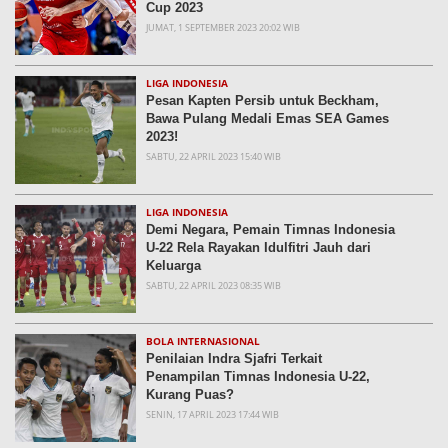
Cup 2023
JUMAT, 1 SEPTEMBER 2023 20:02 WIB
LIGA INDONESIA
Pesan Kapten Persib untuk Beckham,
Bawa Pulang Medali Emas SEA Games
2023!
SABTU, 22 APRIL 2023 15:40 WIB
LIGA INDONESIA
Demi Negara, Pemain Timnas Indonesia
U-22 Rela Rayakan Idulfitri Jauh dari
Keluarga
SABTU, 22 APRIL 2023 08:35 WIB
BOLA INTERNASIONAL
Penilaian Indra Sjafri Terkait
Penampilan Timnas Indonesia U-22,
Kurang Puas?
SENIN, 17 APRIL 2023 17:44 WIB