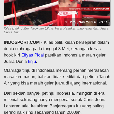
© Herry Ibrahim/INDOSPORT
Kilas Balik 3 Mei: Hook kiri Ellyas Pical Pastikan Indonesia Raih Juara
Dunia Tinju
INDOSPORT.COM -
Kilas balik kisah bersejarah dalam
dunia olahraga pada tanggal 3 Mei, serangan keras
hook kiri
Ellyas Pical
pastikan Indonesia meraih gelar
Juara Dunia
tinju
.
Olahraga tinju di Indonesia memang pernah merasakan
masa keemasan, bahkan tidak sedikit dari petinju Tanah
Air yang bisa meraih gelar juara di ajang internasional.
Dari sekian banyak petinju Indonesia, mungkin di era
milenial sekarang hanya mengenal sosok Chris John.
Lantaran atlet kelahiran Banjarnegara itu yang paling
sering naik ring sepanjang tahun 2000an.