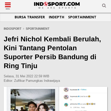
SUB-MENU
SUB-MENU
SUB-MENU
SUB-MENU
SUB-MENU
SUB-MENU
MENU
BURSA TRANSFER
INDEPTH
SPORTAINMENT
SEPAKBOLA
SPORTAINMENT
OTOMOTIF
BASKET
JADWAL
TOPIK HARI INI
LIGA 1
SELEBSPORT
MOTOGP
RAKET
KLASEMEN
PERATURAN OLAHRAGA
INDOSPORT
SPORTAINMENT
LIGA 2
LIFESTYLE
FORMULA 1
MMA
TIPS DAN TRIK
Jefri Nichol Kembali Berulah,
LIGA INGGRIS
OTOMANIA
FUTSAL
INFOGRAFIS
Kini Tantang Pentolan
LIGA ITALIA
OLIMPIK
GALERI FOTO
Suporter Persib Bandung di
LIGA SPANYOL
E-SPORT
TEMPAT OLAHRAGA
Ring Tinju
LIGA CHAMPIONS
PASUKAN SEHAT
LIGA JERMAN
KOMUNITAS SEHAT
Selasa, 31 Mei 2022 22:59 WIB
Editor:
Zulfikar Pamungkas Indrawijaya
LIGA PRANCIS
LIGA EUROPA