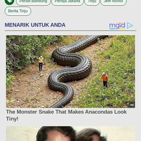
Persib Bandung
Persija Jakarta
Tinju
Jefri Nichol
Berita Tinju