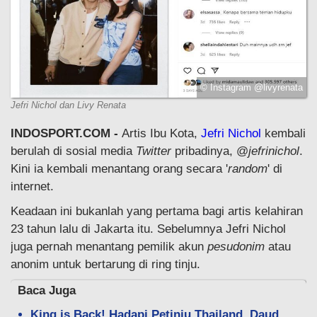
© Instagram @livyrenata
Jefri Nichol dan Livy Renata
INDOSPORT.COM -
Artis Ibu Kota,
Jefri Nichol
kembali
berulah di sosial media
Twitter
pribadinya, @
jefrinichol
.
Kini ia kembali menantang orang secara '
random
' di
internet.
Keadaan ini bukanlah yang pertama bagi artis kelahiran
23 tahun lalu di Jakarta itu. Sebelumnya Jefri Nichol
juga pernah menantang pemilik akun
pesudonim
atau
anonim untuk bertarung di ring tinju.
Baca Juga
King is Back! Hadapi Petinju Thailand, Daud