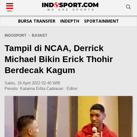
SUB-MENU
SUB-MENU
SUB-MENU
SUB-MENU
SUB-MENU
SUB-MENU
MENU
BURSA TRANSFER
INDEPTH
SPORTAINMENT
SEPAKBOLA
SPORTAINMENT
OTOMOTIF
BASKET
JADWAL
TOPIK HARI INI
LIGA 1
SELEBSPORT
MOTOGP
RAKET
KLASEMEN
PERATURAN OLAHRAGA
INDOSPORT
BASKET
LIGA 2
LIFESTYLE
FORMULA 1
MMA
TIPS DAN TRIK
Tampil di NCAA, Derrick
LIGA INGGRIS
OTOMANIA
FUTSAL
INFOGRAFIS
Michael Bikin Erick Thohir
LIGA ITALIA
OLIMPIK
GALERI FOTO
Berdecak Kagum
LIGA SPANYOL
E-SPORT
TEMPAT OLAHRAGA
LIGA CHAMPIONS
PASUKAN SEHAT
Sabtu, 16 April 2022 02:40 WIB
Penulis:
Katarina Erlita Cadrasari
|
Editor:
LIGA JERMAN
KOMUNITAS SEHAT
LIGA PRANCIS
LIGA EUROPA