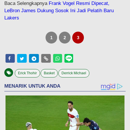
Baca Selengkapnya
Frank Vogel Resmi Dipecat,
LeBron James Dukung Sosok Ini Jadi Pelatih Baru
Lakers
1
2
3
Erick Thohir
Basket
Derrick Michael