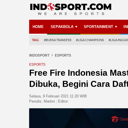
HOME
SEPAKBOLA
SPORTAINMENT
I
TAG
#BURSA TRANSFER
#LIGA CHAMPIONS
#LIGA INGGR
INDOSPORT
ESPORTS
ESPORTS
Free Fire Indonesia Mas
Dibuka, Begini Cara Daf
Selasa, 9 Februari 2021 11:20 WIB
Penulis:
Martini
|
Editor: