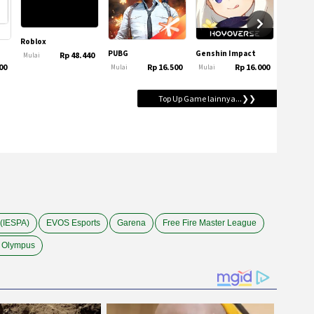
 (IESPA)
EVOS Esports
Garena
Free Fire Master League
 Olympus