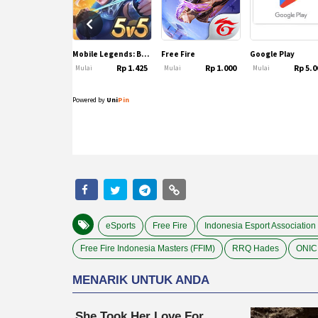
eSports
Free Fire
Indonesia Esport Association
Free Fire Indonesia Masters (FFIM)
RRQ Hades
ONIC