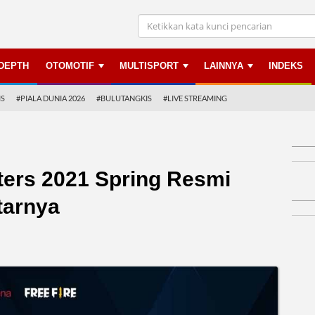
NDEPTH
OTOMOTIF
MULTISPORT
LAINNYA
INDEKS
IS
#PIALA DUNIA 2026
#BULUTANGKIS
#LIVE STREAMING
ters 2021 Spring Resmi
tarnya