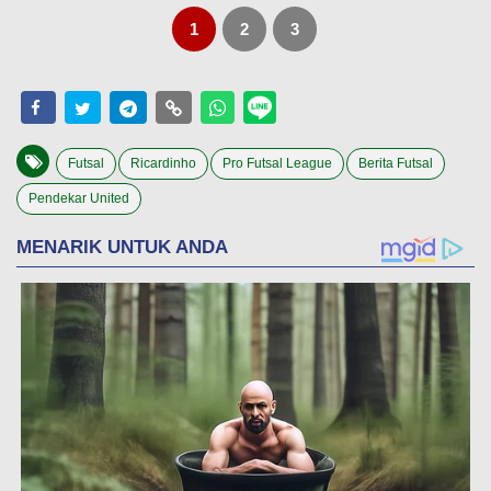
1
2
3
Futsal
Ricardinho
Pro Futsal League
Berita Futsal
Pendekar United