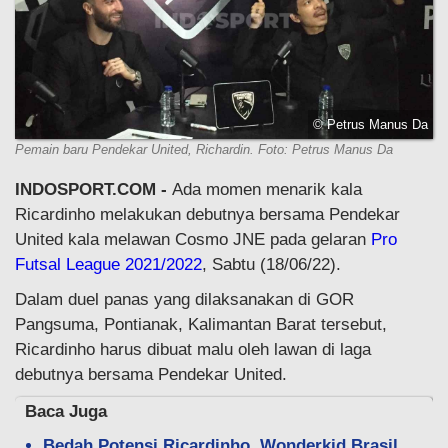
© Petrus Manus Da
Pemain baru Pendekar United, Richardin. Foto: Petrus Manus Da
INDOSPORT.COM -
Ada momen menarik kala
Ricardinho melakukan debutnya bersama Pendekar
United kala melawan Cosmo JNE pada gelaran
Pro
Futsal League 2021/2022
, Sabtu (18/06/22).
Dalam duel panas yang dilaksanakan di GOR
Pangsuma, Pontianak, Kalimantan Barat tersebut,
Ricardinho harus dibuat malu oleh lawan di laga
debutnya bersama Pendekar United.
Baca Juga
Bedah Potensi Ricardinho, Wonderkid Brasil