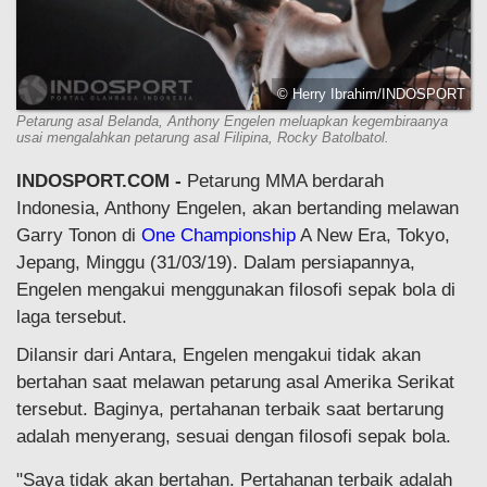
© Herry Ibrahim/INDOSPORT
Petarung asal Belanda, Anthony Engelen meluapkan kegembiraanya
usai mengalahkan petarung asal Filipina, Rocky Batolbatol.
INDOSPORT.COM -
Petarung MMA berdarah
Indonesia, Anthony Engelen, akan bertanding melawan
Garry Tonon di
One Championship
A New Era, Tokyo,
Jepang, Minggu (31/03/19). Dalam persiapannya,
Engelen mengakui menggunakan filosofi sepak bola di
laga tersebut.
Dilansir dari Antara, Engelen mengakui tidak akan
bertahan saat melawan petarung asal Amerika Serikat
tersebut. Baginya, pertahanan terbaik saat bertarung
adalah menyerang, sesuai dengan filosofi sepak bola.
"Saya tidak akan bertahan. Pertahanan terbaik adalah