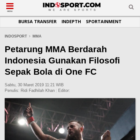
SUB-MENU
SUB-MENU
SUB-MENU
SUB-MENU
SUB-MENU
SUB-MENU
MENU
BURSA TRANSFER
INDEPTH
SPORTAINMENT
SEPAKBOLA
SPORTAINMENT
OTOMOTIF
BASKET
JADWAL
TOPIK HARI INI
LIGA 1
SELEBSPORT
MOTOGP
RAKET
KLASEMEN
PERATURAN OLAHRAGA
INDOSPORT
MMA
LIGA 2
LIFESTYLE
FORMULA 1
MMA
TIPS DAN TRIK
Petarung MMA Berdarah
LIGA INGGRIS
OTOMANIA
FUTSAL
INFOGRAFIS
Indonesia Gunakan Filosofi
LIGA ITALIA
OLIMPIK
GALERI FOTO
Sepak Bola di One FC
LIGA SPANYOL
E-SPORT
TEMPAT OLAHRAGA
LIGA CHAMPIONS
PASUKAN SEHAT
Sabtu, 30 Maret 2019 11:21 WIB
Penulis:
Ridi Fadhilah Khan
|
Editor:
LIGA JERMAN
KOMUNITAS SEHAT
LIGA PRANCIS
LIGA EUROPA