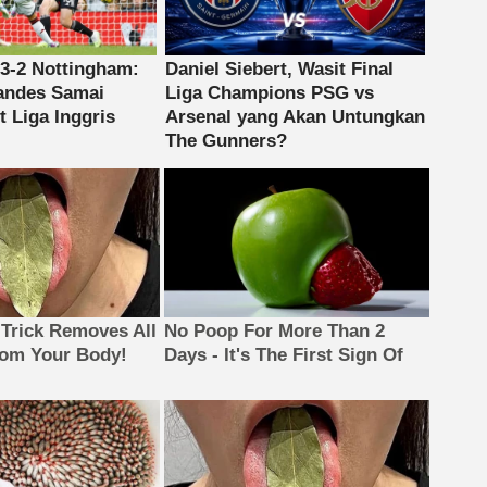
 Trick Removes All
No Poop For More Than 2
rom Your Body!
Days - It's The First Sign Of