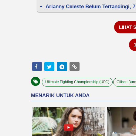
Arianny Celeste Belum Tertandingi, 7
LIHAT 
Ultimate Fighting Championship (UFC)
Gilbert Bur