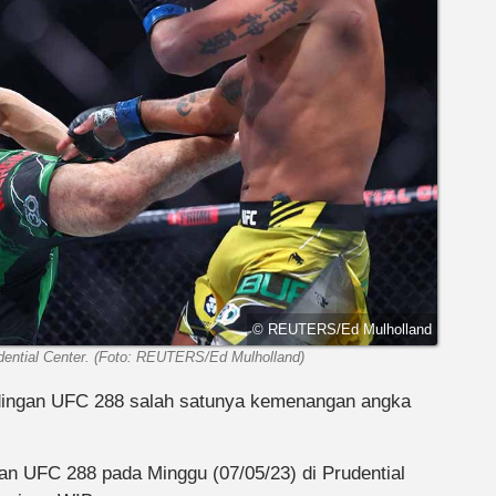
© REUTERS/Ed Mulholland
ential Center. (Foto: REUTERS/Ed Mulholland)
dingan UFC 288 salah satunya kemenangan angka
n UFC 288 pada Minggu (07/05/23) di Prudential