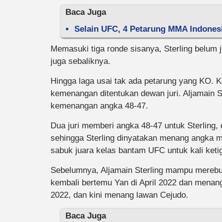
Baca Juga
Selain UFC, 4 Petarung MMA Indonesi
Memasuki tiga ronde sisanya, Sterling belum 
juga sebaliknya.
Hingga laga usai tak ada petarung yang KO. 
kemenangan ditentukan dewan juri. Aljamain 
kemenangan angka 48-47.
Dua juri memberi angka 48-47 untuk Sterling, 
sehingga Sterling dinyatakan menang angka m
sabuk juara kelas bantam UFC untuk kali keti
Sebelumnya, Aljamain Sterling mampu merebut
kembali bertemu Yan di April 2022 dan menang
2022, dan kini menang lawan Cejudo.
Baca Juga