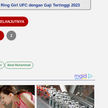
 Ring Girl UFC dengan Gaji Tertinggi 2023
SELANJUTNYA
1
2
ns
Belal Muhammad