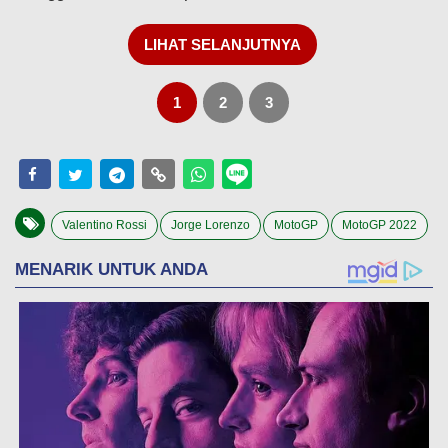
LIHAT SELANJUTNYA
1
2
3
Valentino Rossi
Jorge Lorenzo
MotoGP
MotoGP 2022