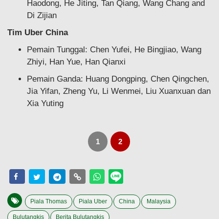
Haodong, He Jiting, Tan Qiang, Wang Chang and
Di Zijian
Tim Uber China
Pemain Tunggal: Chen Yufei, He Bingjiao, Wang
Zhiyi, Han Yue, Han Qianxi
Pemain Ganda: Huang Dongping, Chen Qingchen,
Jia Yifan, Zheng Yu, Li Wenmei, Liu Xuanxuan dan
Xia Yuting
1
2
Piala Thomas
Piala Uber
China
Malaysia
Bulutangkis
Berita Bulutangkis