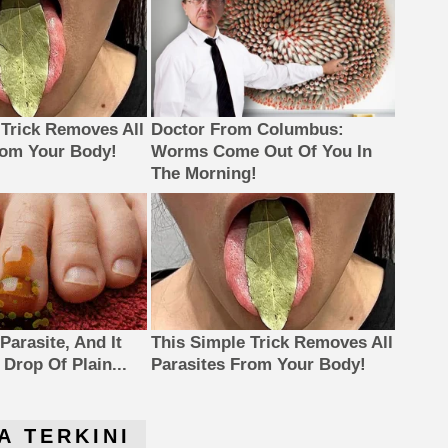
 Trick Removes All
Doctor From Columbus:
rom Your Body!
Worms Come Out Of You In
The Morning!
Parasite, And It
This Simple Trick Removes All
Drop Of Plain...
Parasites From Your Body!
A TERKINI