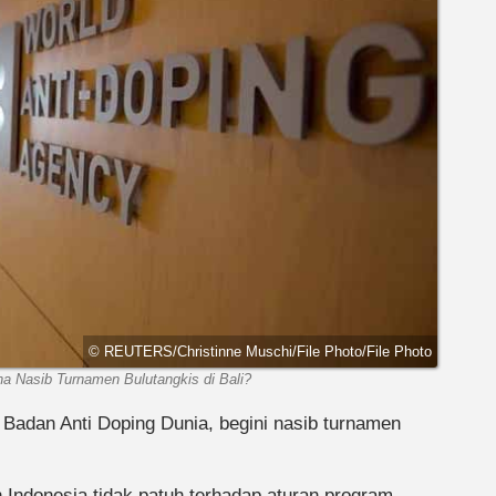
© REUTERS/Christinne Muschi/File Photo/File Photo
a Nasib Turnamen Bulutangkis di Bali?
 Badan Anti Doping Dunia, begini nasib turnamen
Indonesia tidak patuh terhadap aturan program