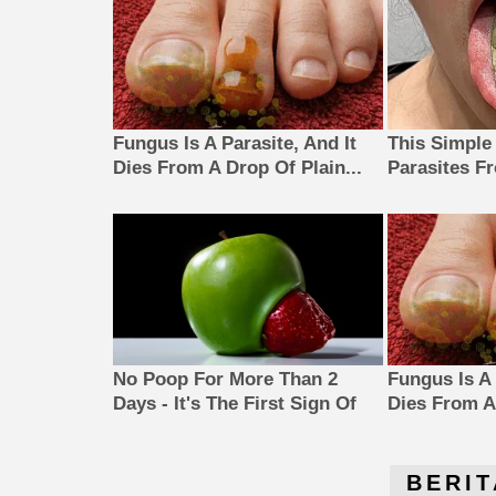
Fungus Is A Parasite, And It
This Simple
Dies From A Drop Of Plain...
Parasites F
No Poop For More Than 2
Fungus Is A 
Days - It's The First Sign Of
Dies From A 
BERIT