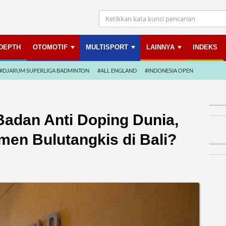
NDEPTH
OTOMOTIF
MULTISPORT
LAINNYA
INDEKS
#DJARUM SUPERLIGA BADMINTON
#ALL ENGLAND
#INDONESIA OPEN
Badan Anti Doping Dunia,
en Bulutangkis di Bali?