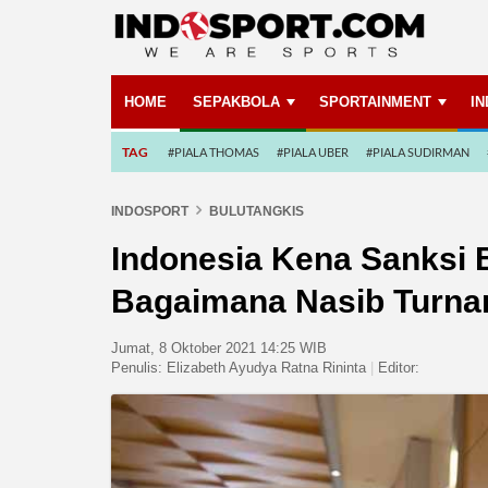
HOME
SEPAKBOLA
SPORTAINMENT
I
TAG
#PIALA THOMAS
#PIALA UBER
#PIALA SUDIRMAN
INDOSPORT
BULUTANGKIS
Indonesia Kena Sanksi 
Bagaimana Nasib Turnam
Jumat, 8 Oktober 2021 14:25 WIB
Penulis:
Elizabeth Ayudya Ratna Rininta
|
Editor: