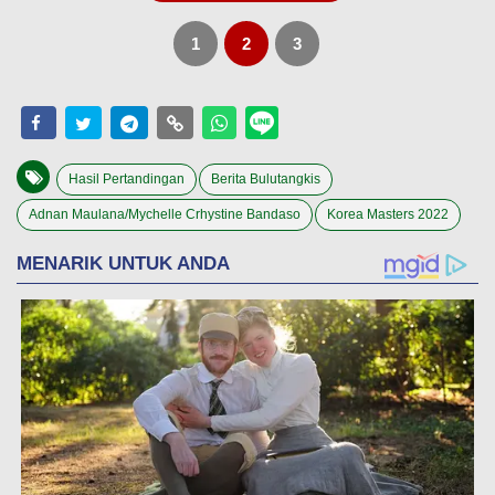
1
2
3
Hasil Pertandingan
Berita Bulutangkis
Adnan Maulana/Mychelle Crhystine Bandaso
Korea Masters 2022