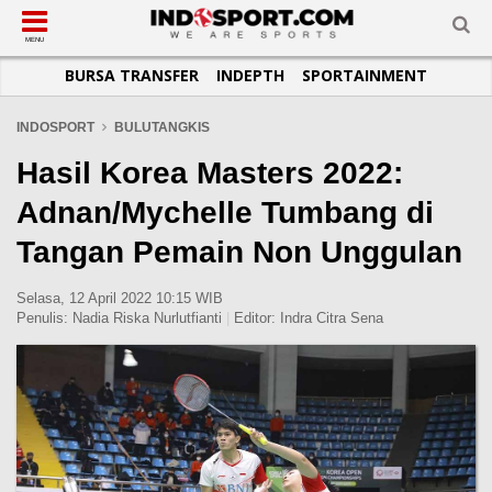
SUB-MENU
SUB-MENU
SUB-MENU
SUB-MENU
SUB-MENU
SUB-MENU
MENU
BURSA TRANSFER
INDEPTH
SPORTAINMENT
SEPAKBOLA
SPORTAINMENT
OTOMOTIF
BASKET
JADWAL
TOPIK HARI INI
LIGA 1
SELEBSPORT
MOTOGP
RAKET
KLASEMEN
PERATURAN OLAHRAGA
INDOSPORT
BULUTANGKIS
LIGA 2
LIFESTYLE
FORMULA 1
MMA
TIPS DAN TRIK
Hasil Korea Masters 2022:
LIGA INGGRIS
OTOMANIA
FUTSAL
INFOGRAFIS
Adnan/Mychelle Tumbang di
LIGA ITALIA
OLIMPIK
GALERI FOTO
Tangan Pemain Non Unggulan
LIGA SPANYOL
E-SPORT
TEMPAT OLAHRAGA
LIGA CHAMPIONS
PASUKAN SEHAT
Selasa, 12 April 2022 10:15 WIB
Penulis:
Nadia Riska Nurlutfianti
|
Editor:
Indra Citra Sena
LIGA JERMAN
KOMUNITAS SEHAT
LIGA PRANCIS
LIGA EUROPA