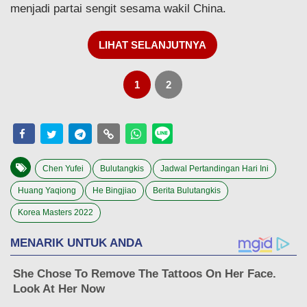
menjadi partai sengit sesama wakil China.
LIHAT SELANJUTNYA
1
2
Chen Yufei
Bulutangkis
Jadwal Pertandingan Hari Ini
Huang Yaqiong
He Bingjiao
Berita Bulutangkis
Korea Masters 2022