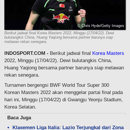
© Chris Hyde/Getty Images
Berikut jadwal final Korea Masters 2022, Minggu (17/04/22). Dewi
bulutangkis China, Huang Yaqiong bersama partner barunya siap
melawan rekan senegara.
INDOSPORT.COM -
Berikut jadwal final
Korea Masters
2022, Minggu (17/04/22). Dewi bulutangkis China,
Huang Yaqiong bersama partner barunya siap melawan
rekan senegara.
Turnamen bergengsi BWF World Tour Super 300
Korean Masters 2022 akan menggelar partai final pada
hari ini, Minggu (17/04/22) di Gwangju Yeonju Stadium,
Korea Selatan.
Baca Juga
Klasemen Liga Italia: Lazio Terjungkal dari Zona