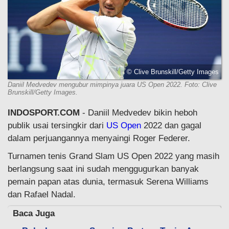
© Clive Brunskill/Getty Images
Daniil Medvedev mengubur mimpinya juara US Open 2022. Foto: Clive
Brunskill/Getty Images.
INDOSPORT.COM
- Daniil Medvedev bikin heboh
publik usai tersingkir dari
US Open
2022 dan gagal
dalam perjuangannya menyaingi Roger Federer.
Turnamen tenis Grand Slam US Open 2022 yang masih
berlangsung saat ini sudah menggugurkan banyak
pemain papan atas dunia, termasuk Serena Williams
dan Rafael Nadal.
Baca Juga