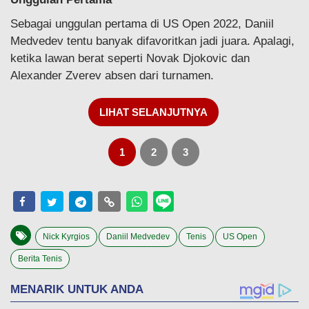
Sebagai unggulan pertama di US Open 2022, Daniil
Medvedev tentu banyak difavoritkan jadi juara. Apalagi,
ketika lawan berat seperti Novak Djokovic dan
Alexander Zverev absen dari turnamen.
LIHAT SELANJUTNYA
1
2
3
Nick Kyrgios
Daniil Medvedev
Tenis
US Open
Berita Tenis