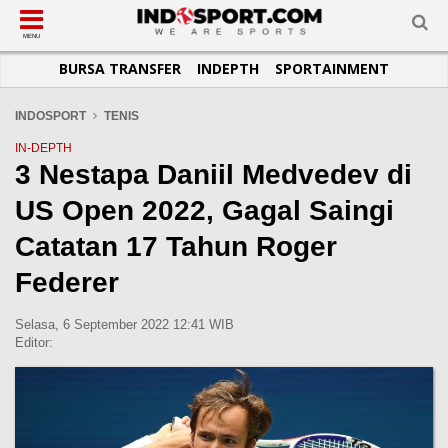
SUB-MENU
SUB-MENU
SUB-MENU
SUB-MENU
SUB-MENU
SUB-MENU
MENU
BURSA TRANSFER
INDEPTH
SPORTAINMENT
SEPAKBOLA
SPORTAINMENT
OTOMOTIF
BASKET
JADWAL
TOPIK HARI INI
LIGA 1
SELEBSPORT
MOTOGP
RAKET
KLASEMEN
PERATURAN OLAHRAGA
INDOSPORT
TENIS
LIGA 2
LIFESTYLE
FORMULA 1
MMA
TIPS DAN TRIK
IN-DEPTH
3 Nestapa Daniil Medvedev di
LIGA INGGRIS
OTOMANIA
FUTSAL
INFOGRAFIS
US Open 2022, Gagal Saingi
LIGA ITALIA
OLIMPIK
GALERI FOTO
LIGA SPANYOL
E-SPORT
TEMPAT OLAHRAGA
Catatan 17 Tahun Roger
LIGA CHAMPIONS
PASUKAN SEHAT
Federer
LIGA JERMAN
KOMUNITAS SEHAT
Selasa, 6 September 2022 12:41 WIB
LIGA PRANCIS
Editor:
LIGA EUROPA