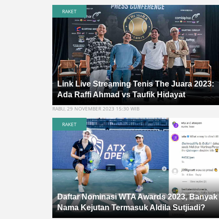
RAKET
Link Live Streaming Tenis The Juara 2023:
Ada Raffi Ahmad vs Taufik Hidayat
RABU, 29 NOVEMBER 2023 15:30 WIB
RAKET
Daftar Nominasi WTA Awards 2023, Banyak
Nama Kejutan Termasuk Aldila Sutjiadi?