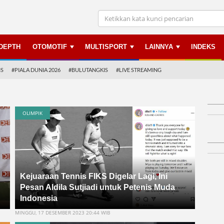
NDEPTH
OTOMOTIF
MULTISPORT
LAINNYA
INDEKS
IS
#PIALA DUNIA 2026
#BULUTANGKIS
#LIVE STREAMING
OLIMPIK
Kejuaraan Tennis FIKS Digelar Lagi, Ini
Pesan Aldila Sutjiadi untuk Petenis Muda
Indonesia
MINGGU, 17 DESEMBER 2023 20:44 WIB