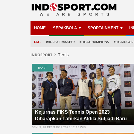
HOME
SEPAKBOLA
SPORTAINMENT
I
TAG
#BURSA TRANSFER
#LIGA CHAMPIONS
#LIGA INGGR
Tenis
INDOSPORT
RAKET
Kejurnas FIKS Tennis Open 2023
Diharapkan Lahirkan Aldila Sutjiadi Baru
SENIN, 18 DESEMBER 2023 12:15 WIB