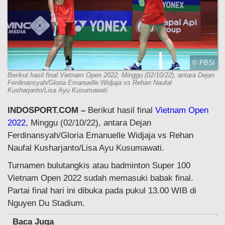
© PBSI
Berikut hasil final Vietnam Open 2022, Minggu (02/10/22), antara Dejan
Ferdinansyah/Gloria Emanuelle Widjaja vs Rehan Naufal
Kusharjanto/Lisa Ayu Kusumawati.
INDOSPORT.COM –
Berikut hasil final
Vietnam Open
2022
, Minggu (02/10/22), antara Dejan
Ferdinansyah/Gloria Emanuelle Widjaja vs Rehan
Naufal Kusharjanto/Lisa Ayu Kusumawati.
Turnamen bulutangkis atau badminton Super 100
Vietnam Open 2022 sudah memasuki babak final.
Partai final hari ini dibuka pada pukul 13.00 WIB di
Nguyen Du Stadium.
Baca Juga