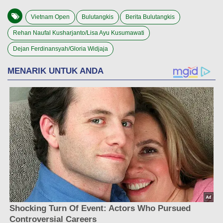
Vietnam Open
Bulutangkis
Berita Bulutangkis
Rehan Naufal Kusharjanto/Lisa Ayu Kusumawati
Dejan Ferdinansyah/Gloria Widjaja