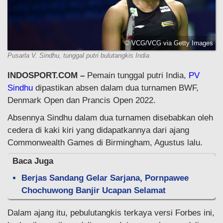
© VCG/VCG via Getty Images
Pusarla V. Sindhu, tunggal putri bulutangkis India
INDOSPORT.COM –
Pemain tunggal putri India,
PV
Sindhu
dipastikan absen dalam dua turnamen BWF,
Denmark Open dan Prancis Open 2022.
Absennya Sindhu dalam dua turnamen disebabkan oleh
cedera di kaki kiri yang didapatkannya dari ajang
Commonwealth Games di Birmingham, Agustus lalu.
Baca Juga
Berjas Sandang Gelar Sarjana, Pornpawee
Chochuwong Banjir Ucapan Selamat
Dalam ajang itu, pebulutangkis terkaya versi Forbes ini,