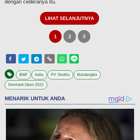
dengan cederanya itu.
LIHAT SELANJUTNYA
1
2
3
BWF
India
PV. Sindhu
Bulutangkis
Denmark Open 2022