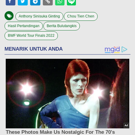
Anthony Sinisuka Ginting
Chou Tien Chen
Hasil Pertandingan
Berita Bulutangkis
BWF World Tour Finals 2022