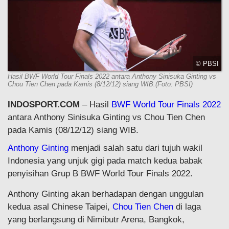
© PBSI
Hasil BWF World Tour Finals 2022 antara Anthony Sinisuka Ginting vs
Chou Tien Chen pada Kamis (8/12/12) siang WIB.(Foto: PBSI)
INDOSPORT.COM
– Hasil
BWF World Tour Finals 2022
antara Anthony Sinisuka Ginting vs Chou Tien Chen
pada Kamis (08/12/12) siang WIB.
Anthony Ginting
menjadi salah satu dari tujuh wakil
Indonesia yang unjuk gigi pada match kedua babak
penyisihan Grup B BWF World Tour Finals 2022.
Anthony Ginting akan berhadapan dengan unggulan
kedua asal Chinese Taipei,
Chou Tien Chen
di laga
yang berlangsung di Nimibutr Arena, Bangkok,