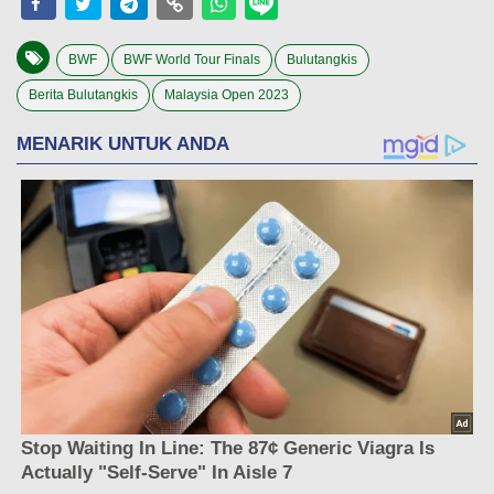
BWF
BWF World Tour Finals
Bulutangkis
Berita Bulutangkis
Malaysia Open 2023