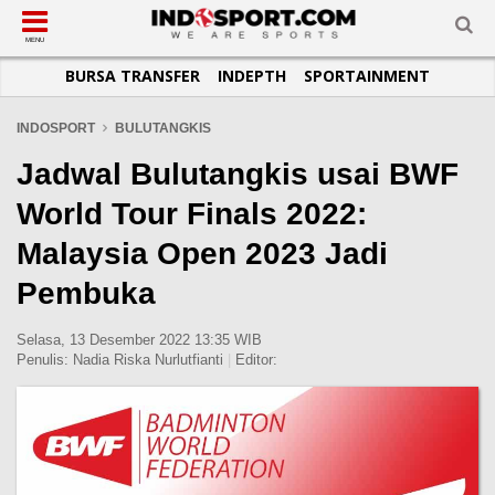
SUB-MENU
SUB-MENU
SUB-MENU
SUB-MENU
SUB-MENU
SUB-MENU
MENU
BURSA TRANSFER
INDEPTH
SPORTAINMENT
SEPAKBOLA
SPORTAINMENT
OTOMOTIF
BASKET
JADWAL
TOPIK HARI INI
LIGA 1
SELEBSPORT
MOTOGP
RAKET
KLASEMEN
PERATURAN OLAHRAGA
INDOSPORT
BULUTANGKIS
LIGA 2
LIFESTYLE
FORMULA 1
MMA
TIPS DAN TRIK
Jadwal Bulutangkis usai BWF
LIGA INGGRIS
OTOMANIA
FUTSAL
INFOGRAFIS
World Tour Finals 2022:
LIGA ITALIA
OLIMPIK
GALERI FOTO
Malaysia Open 2023 Jadi
LIGA SPANYOL
E-SPORT
TEMPAT OLAHRAGA
Pembuka
LIGA CHAMPIONS
PASUKAN SEHAT
LIGA JERMAN
KOMUNITAS SEHAT
Selasa, 13 Desember 2022 13:35 WIB
Penulis:
Nadia Riska Nurlutfianti
|
Editor:
LIGA PRANCIS
LIGA EUROPA