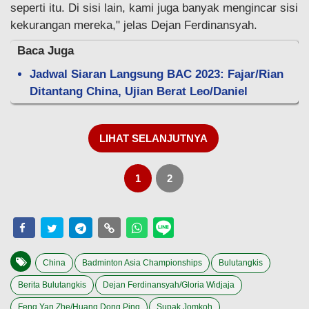
seperti itu. Di sisi lain, kami juga banyak mengincar sisi
kekurangan mereka," jelas Dejan Ferdinansyah.
Baca Juga
Jadwal Siaran Langsung BAC 2023: Fajar/Rian
Ditantang China, Ujian Berat Leo/Daniel
LIHAT SELANJUTNYA
1
2
China
Badminton Asia Championships
Bulutangkis
Berita Bulutangkis
Dejan Ferdinansyah/Gloria Widjaja
Feng Yan Zhe/Huang Dong Ping
Supak Jomkoh