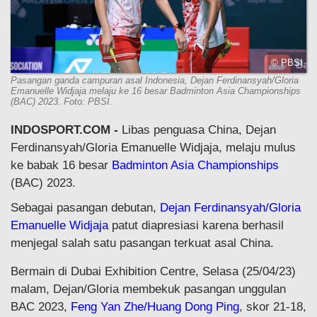
© PBSI
Pasangan ganda campuran asal Indonesia, Dejan Ferdinansyah/Gloria
Emanuelle Widjaja melaju ke 16 besar Badminton Asia Championships
(BAC) 2023. Foto: PBSI.
INDOSPORT.COM -
Libas penguasa China, Dejan
Ferdinansyah/Gloria Emanuelle Widjaja, melaju mulus
ke babak 16 besar
Badminton Asia Championships
(BAC) 2023.
Sebagai pasangan debutan,
Dejan Ferdinansyah/Gloria
Emanuelle Widjaja
patut diapresiasi karena berhasil
menjegal salah satu pasangan terkuat asal China.
Bermain di Dubai Exhibition Centre, Selasa (25/04/23)
malam, Dejan/Gloria membekuk pasangan unggulan
BAC 2023,
Feng Yan Zhe/Huang Dong Ping
, skor 21-18,