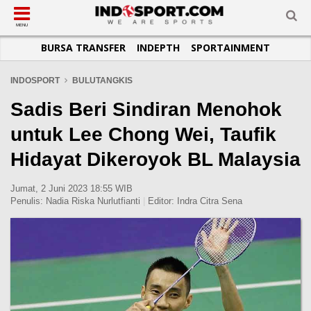
SUB-MENU
SUB-MENU
SUB-MENU
SUB-MENU
SUB-MENU
SUB-MENU
MENU
BURSA TRANSFER
INDEPTH
SPORTAINMENT
SEPAKBOLA
SPORTAINMENT
OTOMOTIF
BASKET
JADWAL
TOPIK HARI INI
LIGA 1
SELEBSPORT
MOTOGP
RAKET
KLASEMEN
PERATURAN OLAHRAGA
INDOSPORT
BULUTANGKIS
LIGA 2
LIFESTYLE
FORMULA 1
MMA
TIPS DAN TRIK
Sadis Beri Sindiran Menohok
LIGA INGGRIS
OTOMANIA
FUTSAL
INFOGRAFIS
untuk Lee Chong Wei, Taufik
LIGA ITALIA
OLIMPIK
GALERI FOTO
Hidayat Dikeroyok BL Malaysia
LIGA SPANYOL
E-SPORT
TEMPAT OLAHRAGA
LIGA CHAMPIONS
PASUKAN SEHAT
Jumat, 2 Juni 2023 18:55 WIB
Penulis:
Nadia Riska Nurlutfianti
|
Editor:
Indra Citra Sena
LIGA JERMAN
KOMUNITAS SEHAT
LIGA PRANCIS
LIGA EUROPA