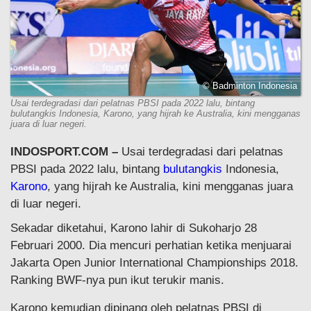
© Badminton Indonesia
Usai terdegradasi dari pelatnas PBSI pada 2022 lalu, bintang
bulutangkis Indonesia, Karono, yang hijrah ke Australia, kini mengganas
juara di luar negeri.
INDOSPORT.COM –
Usai terdegradasi dari pelatnas
PBSI pada 2022 lalu, bintang
bulutangkis
Indonesia,
Karono
, yang hijrah ke Australia, kini mengganas juara
di luar negeri.
Sekadar diketahui, Karono lahir di Sukoharjo 28
Februari 2000. Dia mencuri perhatian ketika menjuarai
Jakarta Open Junior International Championships 2018.
Ranking BWF-nya pun ikut terukir manis.
Karono kemudian dipinang oleh pelatnas PBSI di