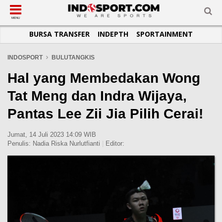
SUB-MENU
SUB-MENU
SUB-MENU
SUB-MENU
SUB-MENU
SUB-MENU
MENU
BURSA TRANSFER
INDEPTH
SPORTAINMENT
SEPAKBOLA
SPORTAINMENT
OTOMOTIF
BASKET
JADWAL
TOPIK HARI INI
LIGA 1
SELEBSPORT
MOTOGP
RAKET
KLASEMEN
PERATURAN OLAHRAGA
INDOSPORT
BULUTANGKIS
LIGA 2
LIFESTYLE
FORMULA 1
MMA
TIPS DAN TRIK
Hal yang Membedakan Wong
LIGA INGGRIS
OTOMANIA
FUTSAL
INFOGRAFIS
Tat Meng dan Indra Wijaya,
LIGA ITALIA
OLIMPIK
GALERI FOTO
Pantas Lee Zii Jia Pilih Cerai!
LIGA SPANYOL
E-SPORT
TEMPAT OLAHRAGA
LIGA CHAMPIONS
PASUKAN SEHAT
Jumat, 14 Juli 2023 14:09 WIB
Penulis:
Nadia Riska Nurlutfianti
|
Editor:
LIGA JERMAN
KOMUNITAS SEHAT
LIGA PRANCIS
LIGA EUROPA