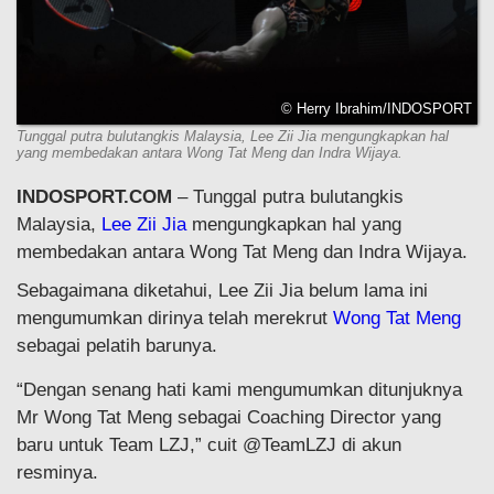
© Herry Ibrahim/INDOSPORT
Tunggal putra bulutangkis Malaysia, Lee Zii Jia mengungkapkan hal
yang membedakan antara Wong Tat Meng dan Indra Wijaya.
INDOSPORT.COM
– Tunggal putra bulutangkis
Malaysia,
Lee Zii Jia
mengungkapkan hal yang
membedakan antara Wong Tat Meng dan Indra Wijaya.
Sebagaimana diketahui, Lee Zii Jia belum lama ini
mengumumkan dirinya telah merekrut
Wong Tat Meng
sebagai pelatih barunya.
“Dengan senang hati kami mengumumkan ditunjuknya
Mr Wong Tat Meng sebagai Coaching Director yang
baru untuk Team LZJ,” cuit @TeamLZJ di akun
resminya.