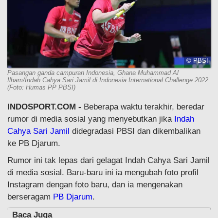
© PBSI
Pasangan ganda campuran Indonesia, Ghana Muhammad Al
Ilham/Indah Cahya Sari Jamil di Indonesia International Challenge 2022.
(Foto: Humas PP PBSI)
INDOSPORT.COM -
Beberapa waktu terakhir, beredar
rumor di media sosial yang menyebutkan jika
Indah
Cahya Sari Jamil
didegradasi PBSI dan dikembalikan
ke PB Djarum.
Rumor ini tak lepas dari gelagat Indah Cahya Sari Jamil
di media sosial. Baru-baru ini ia mengubah foto profil
Instagram dengan foto baru, dan ia mengenakan
berseragam
PB Djarum
.
Baca Juga