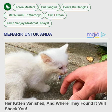
Korea Masters
Bulutangkis
Berita Bulutangkis
Ester Nurumi Tri Wardoyo
Alwi Farhan
Kevin Sanjaya/Rahmat Hidayat