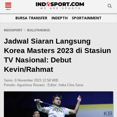
SUB-MENU
SUB-MENU
SUB-MENU
SUB-MENU
SUB-MENU
SUB-MENU
MENU
BURSA TRANSFER
INDEPTH
SPORTAINMENT
SEPAKBOLA
SPORTAINMENT
OTOMOTIF
BASKET
JADWAL
TOPIK HARI INI
LIGA 1
SELEBSPORT
MOTOGP
RAKET
KLASEMEN
PERATURAN OLAHRAGA
INDOSPORT
BULUTANGKIS
LIGA 2
LIFESTYLE
FORMULA 1
MMA
TIPS DAN TRIK
Jadwal Siaran Langsung
LIGA INGGRIS
OTOMANIA
FUTSAL
INFOGRAFIS
Korea Masters 2023 di Stasiun
LIGA ITALIA
OLIMPIK
GALERI FOTO
TV Nasional: Debut
LIGA SPANYOL
E-SPORT
TEMPAT OLAHRAGA
Kevin/Rahmat
LIGA CHAMPIONS
PASUKAN SEHAT
LIGA JERMAN
KOMUNITAS SEHAT
Senin, 6 November 2023 12:58 WIB
Penulis:
Agustinus Rosario
|
Editor:
Indra Citra Sena
LIGA PRANCIS
LIGA EUROPA