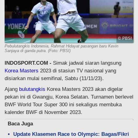
© PBSI
Pebulutangkis Indonesia, Rahmat Hidayat pasangan baru Kevin
Sanjaya di ganda putra. (Foto: PBSI)
INDOSPORT.COM -
Simak jadwal siaran langsung
Korea Masters
2023 di stasiun TV nasional yang
disiarkan mulai semifinal, Sabtu (11/11/23).
Ajang
bulutangkis
Korea Masters 2023 akan digelar
pekan ini di Gwangju, Korea Selatan. Turnamen berlevel
BWF World Tour Super 300 ini sekaligus membuka
kalender BWF di November 2023.
Baca Juga
Update Klasemen Race to Olympic: Bagas/Fikri