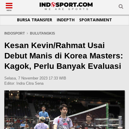
SUB-MENU
SUB-MENU
SUB-MENU
SUB-MENU
SUB-MENU
SUB-MENU
MENU
BURSA TRANSFER
INDEPTH
SPORTAINMENT
SEPAKBOLA
SPORTAINMENT
OTOMOTIF
BASKET
JADWAL
TOPIK HARI INI
LIGA 1
SELEBSPORT
MOTOGP
RAKET
KLASEMEN
PERATURAN OLAHRAGA
INDOSPORT
BULUTANGKIS
LIGA 2
LIFESTYLE
FORMULA 1
MMA
TIPS DAN TRIK
Kesan Kevin/Rahmat Usai
LIGA INGGRIS
OTOMANIA
FUTSAL
INFOGRAFIS
Debut Manis di Korea Masters:
LIGA ITALIA
OLIMPIK
GALERI FOTO
Kagok, Perlu Banyak Evaluasi
LIGA SPANYOL
E-SPORT
TEMPAT OLAHRAGA
LIGA CHAMPIONS
PASUKAN SEHAT
Selasa, 7 November 2023 17:33 WIB
Editor:
Indra Citra Sena
LIGA JERMAN
KOMUNITAS SEHAT
LIGA PRANCIS
LIGA EUROPA