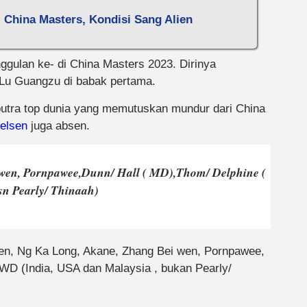
 China Masters, Kondisi Sang Alien
nggulan ke- di China Masters 2023. Dirinya
 Lu Guangzu di babak pertama.
 putra top dunia yang memutuskan mundur dari China
xelsen
juga absen.
 wen, Pornpawee,Dunn/ Hall ( MD),Thom/ Delphine (
sn Pearly/ Thinaah)
sen, Ng Ka Long, Akane, Zhang Bei wen, Pornpawee,
WD (India, USA dan Malaysia , bukan Pearly/