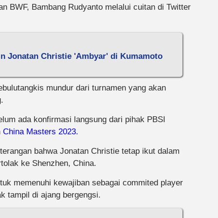
an BWF, Bambang Rudyanto melalui cuitan di Twitter
in Jonatan Christie 'Ambyar' di Kumamoto
pebulutangkis mundur dari turnamen yang akan
.
belum ada konfirmasi langsung dari pihak PBSI
n
China Masters 2023.
angan bahwa Jonatan Christie tetap ikut dalam
rtolak ke Shenzhen, China.
untuk memenuhi kewajiban sebagai commited player
k tampil di ajang bergengsi.