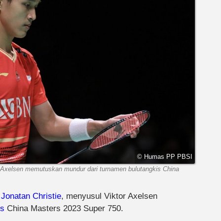
© Humas PP PBSI
or Axelsen memutuskan mundur dari turnamen bulutangkis China
,
Jonatan Christie
, menyusul Viktor Axelsen
is
China Masters 2023 Super 750.