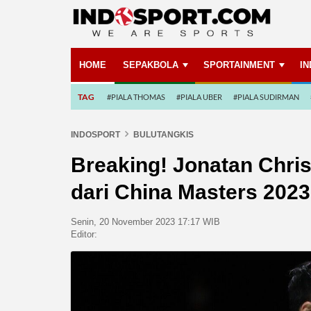
HOME
SEPAKBOLA
SPORTAINMENT
I
TAG
#PIALA THOMAS
#PIALA UBER
#PIALA SUDIRMAN
INDOSPORT
BULUTANGKIS
Breaking! Jonatan Chri
dari China Masters 2023
Senin, 20 November 2023 17:17 WIB
Editor: