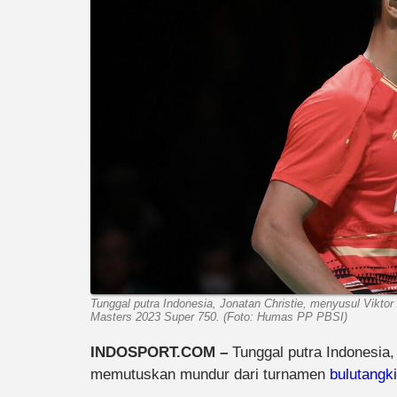
Tunggal putra Indonesia, Jonatan Christie, menyusul Vikt
Masters 2023 Super 750. (Foto: Humas PP PBSI)
INDOSPORT.COM –
Tunggal putra Indonesia
memutuskan mundur dari turnamen
bulutangk