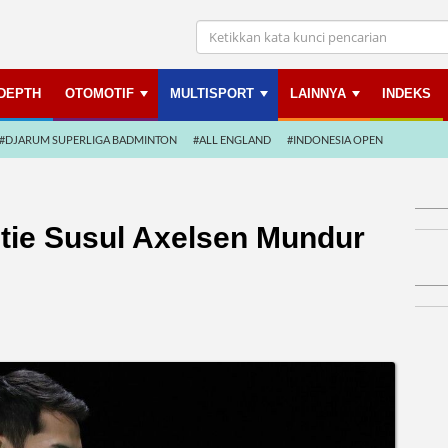
NDEPTH
OTOMOTIF
MULTISPORT
LAINNYA
INDEKS
#DJARUM SUPERLIGA BADMINTON
#ALL ENGLAND
#INDONESIA OPEN
stie Susul Axelsen Mundur