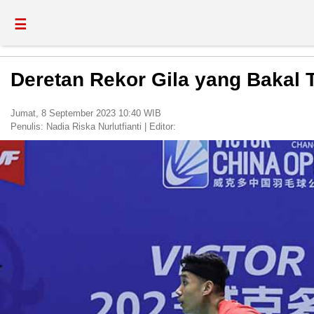
☰
Deretan Rekor Gila yang Bakal 
Jumat, 8 September 2023 10:40 WIB
Penulis:
Nadia Riska Nurlutfianti
|
Editor: