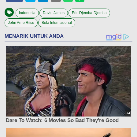
Indonesia
David James
Eric Djemba-Djemba
John Arne Riise
Bola Internasional