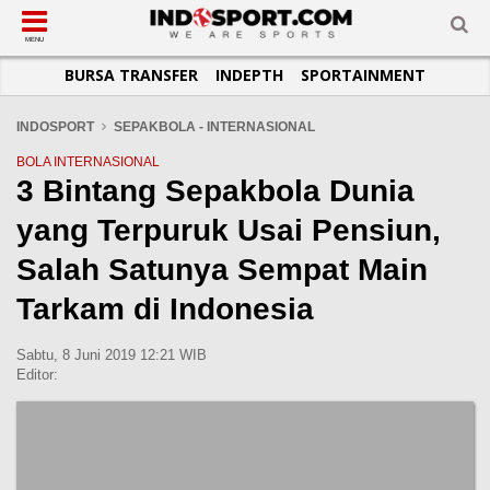
SUB-MENU
SUB-MENU
SUB-MENU
SUB-MENU
SUB-MENU
SUB-MENU
MENU
BURSA TRANSFER
INDEPTH
SPORTAINMENT
SEPAKBOLA
SPORTAINMENT
OTOMOTIF
BASKET
JADWAL
TOPIK HARI INI
LIGA 1
SELEBSPORT
MOTOGP
RAKET
KLASEMEN
PERATURAN OLAHRAGA
INDOSPORT
SEPAKBOLA - INTERNASIONAL
LIGA 2
LIFESTYLE
FORMULA 1
MMA
TIPS DAN TRIK
BOLA INTERNASIONAL
3 Bintang Sepakbola Dunia
LIGA INGGRIS
OTOMANIA
FUTSAL
INFOGRAFIS
yang Terpuruk Usai Pensiun,
LIGA ITALIA
OLIMPIK
GALERI FOTO
LIGA SPANYOL
E-SPORT
TEMPAT OLAHRAGA
Salah Satunya Sempat Main
LIGA CHAMPIONS
PASUKAN SEHAT
Tarkam di Indonesia
LIGA JERMAN
KOMUNITAS SEHAT
Sabtu, 8 Juni 2019 12:21 WIB
LIGA PRANCIS
Editor:
LIGA EUROPA