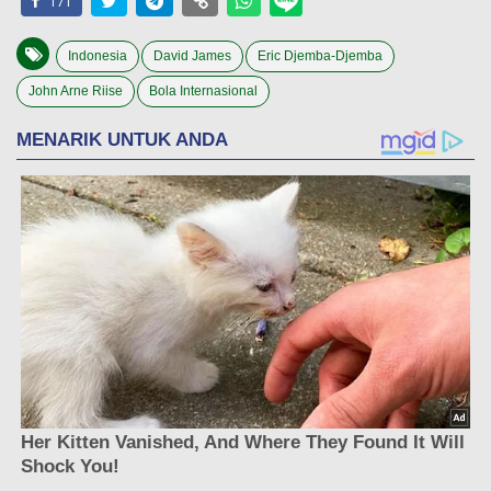
171
Indonesia
David James
Eric Djemba-Djemba
John Arne Riise
Bola Internasional