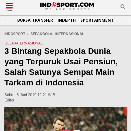
SUB-MENU
SUB-MENU
SUB-MENU
SUB-MENU
SUB-MENU
SUB-MENU
MENU
BURSA TRANSFER
INDEPTH
SPORTAINMENT
SEPAKBOLA
SPORTAINMENT
OTOMOTIF
BASKET
JADWAL
TOPIK HARI INI
LIGA 1
SELEBSPORT
MOTOGP
RAKET
KLASEMEN
PERATURAN OLAHRAGA
INDOSPORT
SEPAKBOLA - INTERNASIONAL
LIGA 2
LIFESTYLE
FORMULA 1
MMA
TIPS DAN TRIK
BOLA INTERNASIONAL
3 Bintang Sepakbola Dunia
LIGA INGGRIS
OTOMANIA
FUTSAL
INFOGRAFIS
yang Terpuruk Usai Pensiun,
LIGA ITALIA
OLIMPIK
GALERI FOTO
LIGA SPANYOL
E-SPORT
TEMPAT OLAHRAGA
Salah Satunya Sempat Main
LIGA CHAMPIONS
PASUKAN SEHAT
Tarkam di Indonesia
LIGA JERMAN
KOMUNITAS SEHAT
Sabtu, 8 Juni 2019 12:21 WIB
LIGA PRANCIS
Editor:
LIGA EUROPA