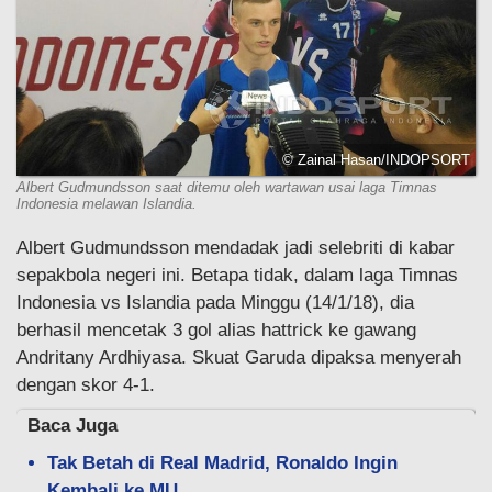
© Zainal Hasan/INDOPSORT
Albert Gudmundsson saat ditemu oleh wartawan usai laga Timnas
Indonesia melawan Islandia.
Albert Gudmundsson mendadak jadi selebriti di kabar
sepakbola negeri ini. Betapa tidak, dalam laga Timnas
Indonesia vs Islandia pada Minggu (14/1/18), dia
berhasil mencetak 3 gol alias hattrick ke gawang
Andritany Ardhiyasa. Skuat Garuda dipaksa menyerah
dengan skor 4-1.
Baca Juga
Tak Betah di Real Madrid, Ronaldo Ingin
Kembali ke MU