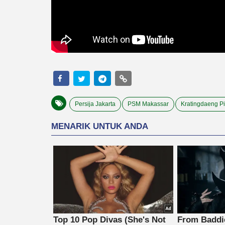
Persija Jakarta
PSM Makassar
Kratingdaeng Pi