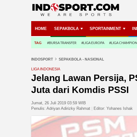
HOME
SEPAKBOLA
SPORTAINMENT
I
TAG
#BURSA TRANSFER
#LIGA EUROPA
#LIGA CHAMPIO
INDOSPORT
SEPAKBOLA - NASIONAL
LIGA INDONESIA
Jelang Lawan Persija, 
Juta dari Komdis PSSI
Jumat, 26 Juli 2019 03:59 WIB
Penulis:
Adriyan Adirizky Rahmat
|
Editor:
Yohanes Ishak