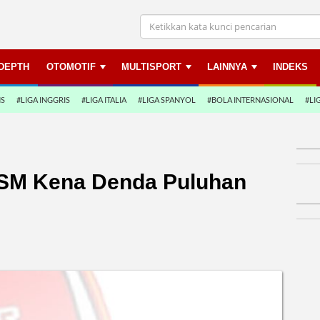
NDEPTH
OTOMOTIF
MULTISPORT
LAINNYA
INDEKS
NS
#LIGA INGGRIS
#LIGA ITALIA
#LIGA SPANYOL
#BOLA INTERNASIONAL
#LI
PSM Kena Denda Puluhan