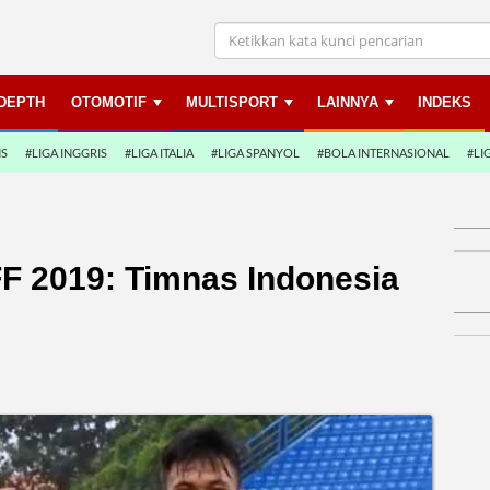
NDEPTH
OTOMOTIF
MULTISPORT
LAINNYA
INDEKS
NS
#LIGA INGGRIS
#LIGA ITALIA
#LIGA SPANYOL
#BOLA INTERNASIONAL
#LI
FF 2019: Timnas Indonesia