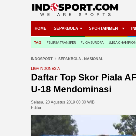
HOME
SEPAKBOLA
SPORTAINMENT
I
TAG
#BURSA TRANSFER
#LIGA EUROPA
#LIGA CHAMPIO
INDOSPORT
SEPAKBOLA - NASIONAL
LIGA INDONESIA
Daftar Top Skor Piala A
U-18 Mendominasi
Selasa, 20 Agustus 2019 00:30 WIB
Editor: