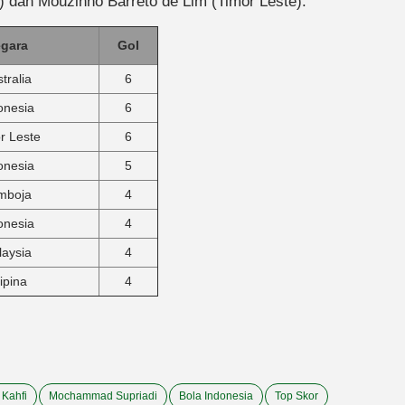
) dan Mouzinho Barreto de Lim (Timor Leste).
gara
Gol
tralia
6
onesia
6
r Leste
6
onesia
5
mboja
4
onesia
4
aysia
4
lipina
4
Kahfi
Mochammad Supriadi
Bola Indonesia
Top Skor