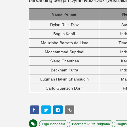
bersanding dengan Dylan Ruiz-Diaz (Australia
Nama Pemain
Ne
Dylan Ruiz-Diaz
Aus
Bagus Kahfi
Ind
Mouzinho Barreto de Lima
Timo
Mochammad Supriadi
Ind
Sieng Chanthea
Ka
Beckham Putra
Ind
Luqman Hakim Shamsudin
Mal
Carlo Guanzon Dorin
Fi
Liga Indonesia
Beckham Putra Nugraha
Bagus 