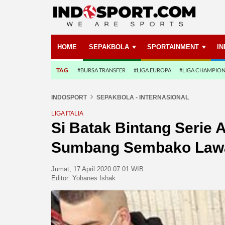
HOME
SEPAKBOLA
SPORTAINMENT
I
TAG
#BURSA TRANSFER
#LIGA EUROPA
#LIGA CHAMPIO
INDOSPORT
SEPAKBOLA - INTERNASIONAL
LIGA ITALIA
Si Batak Bintang Serie 
Sumbang Sembako Lawa
Jumat, 17 April 2020 07:01 WIB
Editor:
Yohanes Ishak