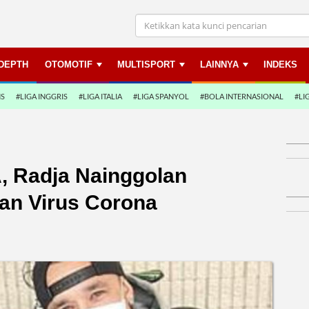
NDEPTH
OTOMOTIF
MULTISPORT
LAINNYA
INDEKS
NS
#LIGA INGGRIS
#LIGA ITALIA
#LIGA SPANYOL
#BOLA INTERNASIONAL
#LI
A, Radja Nainggolan
n Virus Corona