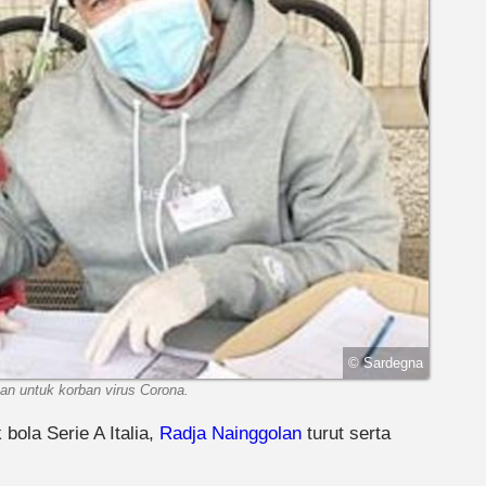
© Sardegna
n untuk korban virus Corona.
bola Serie A Italia,
Radja Nainggolan
turut serta