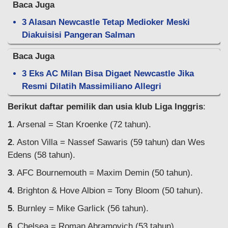
Baca Juga
3 Alasan Newcastle Tetap Medioker Meski
Diakuisisi Pangeran Salman
Baca Juga
3 Eks AC Milan Bisa Digaet Newcastle Jika
Resmi Dilatih Massimiliano Allegri
Berikut daftar pemilik dan usia klub Liga Inggris
:
1
. Arsenal = Stan Kroenke (72 tahun).
2
. Aston Villa = Nassef Sawaris (59 tahun) dan Wes
Edens (58 tahun).
3
. AFC Bournemouth = Maxim Demin (50 tahun).
4
. Brighton & Hove Albion = Tony Bloom (50 tahun).
5
. Burnley = Mike Garlick (56 tahun).
6
. Chelsea = Roman Abramovich (53 tahun).