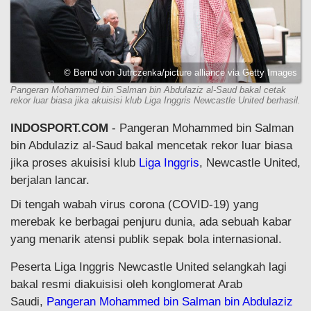
© Bernd von Jutrczenka/picture alliance via Getty Images
Pangeran Mohammed bin Salman bin Abdulaziz al-Saud bakal cetak
rekor luar biasa jika akuisisi klub Liga Inggris Newcastle United berhasil.
INDOSPORT.COM
- Pangeran Mohammed bin Salman
bin Abdulaziz al-Saud bakal mencetak rekor luar biasa
jika proses akuisisi klub
Liga Inggris
, Newcastle United,
berjalan lancar.
Di tengah wabah virus corona (COVID-19) yang
merebak ke berbagai penjuru dunia, ada sebuah kabar
yang menarik atensi publik sepak bola internasional.
Peserta Liga Inggris Newcastle United selangkah lagi
bakal resmi diakuisisi oleh konglomerat Arab
Saudi,
Pangeran Mohammed bin Salman bin Abdulaziz