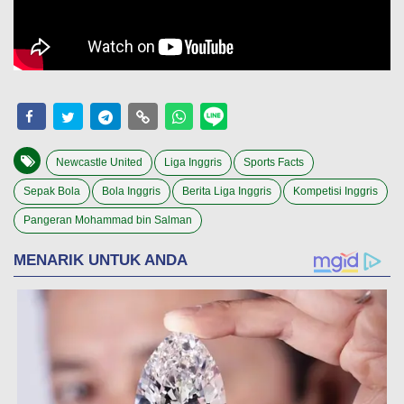
Newcastle United
Liga Inggris
Sports Facts
Sepak Bola
Bola Inggris
Berita Liga Inggris
Kompetisi Inggris
Pangeran Mohammad bin Salman