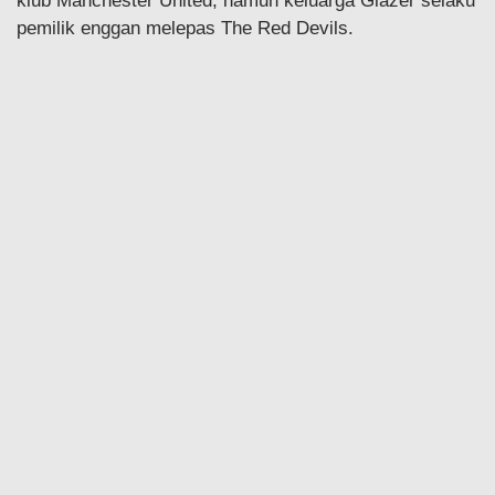
klub Manchester United, namun keluarga Glazer selaku
pemilik enggan melepas The Red Devils.