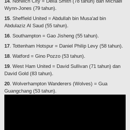
14
. Norwich City = Delia Smith (78 tahun) dan Michael
Wynn-Jones (79 tahun).
15
. Sheffield United = Abdullah bin Musa'ad bin
Abdulaziz Al Saud (55 tahun).
16
. Southampton = Gao Jisheng (55 tahun).
17
. Tottenham Hotspur = Daniel Philip Levy (58 tahun).
18
. Watford = Gino Pozzo (53 tahun).
19
. West Ham United = David Sullivan (71 tahun) dan
David Gold (83 tahun).
20
. Wolverhampton Wanderers (Wolves) = Gua
Guangchang (53 tahun).