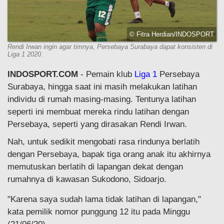
© Fitra Herdian/INDOSPORT
Rendi Irwan ingin agar timnya, Persebaya Surabaya dapat konsisten di
Liga 1 2020.
INDOSPORT.COM
- Pemain klub
Liga 1
Persebaya
Surabaya, hingga saat ini masih melakukan latihan
individu di rumah masing-masing. Tentunya latihan
seperti ini membuat mereka rindu latihan dengan
Persebaya, seperti yang dirasakan Rendi Irwan.
Nah, untuk sedikit mengobati rasa rindunya berlatih
dengan Persebaya, bapak tiga orang anak itu akhirnya
memutuskan berlatih di lapangan dekat dengan
rumahnya di kawasan Sukodono, Sidoarjo.
"Karena saya sudah lama tidak latihan di lapangan,"
kata pemilik nomor punggung 12 itu pada Minggu