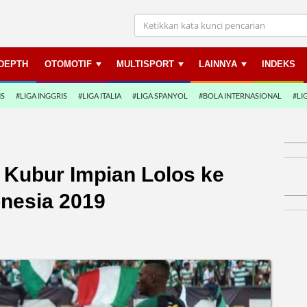
NDEPTH
OTOMOTIF
MULTISPORT
LAINNYA
INDEKS
NS
#LIGA INGGRIS
#LIGA ITALIA
#LIGA SPANYOL
#BOLA INTERNASIONAL
#LI
 Kubur Impian Lolos ke
onesia 2019