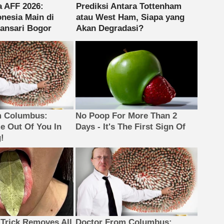
m Columbus:
No Poop For More Than 2
 Out Of You In
Days - It's The First Sign Of
!
 Trick Removes All
Doctor From Columbus: