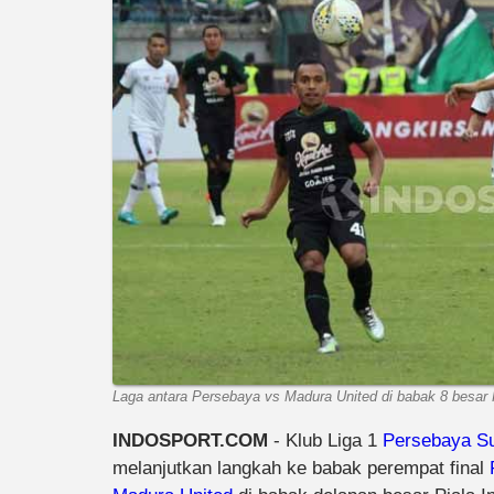
Laga antara Persebaya vs Madura United di babak 8 besar 
INDOSPORT.COM
- Klub Liga 1
Persebaya S
melanjutkan langkah ke babak perempat final