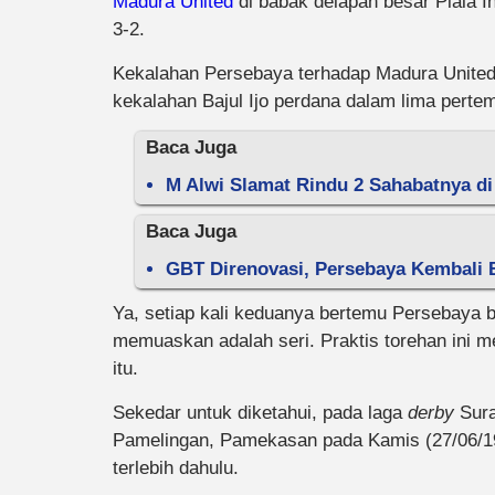
Madura United
di babak delapan besar Piala 
3-2.
Kekalahan Persebaya terhadap Madura United
kekalahan Bajul Ijo perdana dalam lima perte
Baca Juga
M Alwi Slamat Rindu 2 Sahabatnya d
Baca Juga
GBT Direnovasi, Persebaya Kembali 
Ya, setiap kali keduanya bertemu Persebaya b
memuaskan adalah seri. Praktis torehan ini me
itu.
Sekedar untuk diketahui, pada laga
derby
Sur
Pamelingan, Pamekasan pada Kamis (27/06/19)
terlebih dahulu.