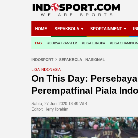
HOME
SEPAKBOLA
SPORTAINMENT
I
TAG
#BURSA TRANSFER
#LIGA EUROPA
#LIGA CHAMPIO
INDOSPORT
SEPAKBOLA - NASIONAL
LIGA INDONESIA
On This Day: Persebaya
Perempatfinal Piala Ind
Sabtu, 27 Juni 2020 18:49 WIB
Editor:
Herry Ibrahim