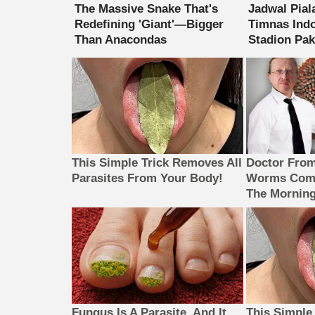
This Simple Trick Removes All
Doctor Fro
Parasites From Your Body!
Worms Come
The Morning
Fungus Is A Parasite, And It
This Simple