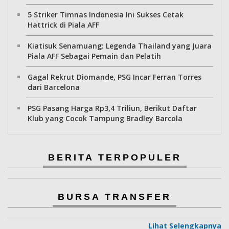
5 Striker Timnas Indonesia Ini Sukses Cetak
Hattrick di Piala AFF
Kiatisuk Senamuang: Legenda Thailand yang Juara
Piala AFF Sebagai Pemain dan Pelatih
Gagal Rekrut Diomande, PSG Incar Ferran Torres
dari Barcelona
PSG Pasang Harga Rp3,4 Triliun, Berikut Daftar
Klub yang Cocok Tampung Bradley Barcola
BERITA TERPOPULER
BURSA TRANSFER
Lihat Selengkapnya