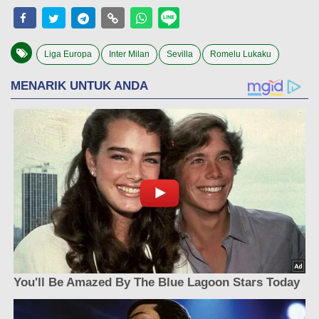
Liga Europa
Inter Milan
Sevilla
Romelu Lukaku