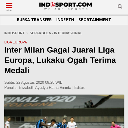
SUB-MENU
SUB-MENU
SUB-MENU
SUB-MENU
SUB-MENU
SUB-MENU
MENU
BURSA TRANSFER
INDEPTH
SPORTAINMENT
SEPAKBOLA
SPORTAINMENT
OTOMOTIF
BASKET
JADWAL
TOPIK HARI INI
LIGA 1
SELEBSPORT
MOTOGP
RAKET
KLASEMEN
PERATURAN OLAHRAGA
INDOSPORT
SEPAKBOLA - INTERNASIONAL
LIGA 2
LIFESTYLE
FORMULA 1
MMA
TIPS DAN TRIK
LIGA EUROPA
Inter Milan Gagal Juarai Liga
LIGA INGGRIS
OTOMANIA
FUTSAL
INFOGRAFIS
Europa, Lukaku Ogah Terima
LIGA ITALIA
OLIMPIK
GALERI FOTO
LIGA SPANYOL
E-SPORT
TEMPAT OLAHRAGA
Medali
LIGA CHAMPIONS
PASUKAN SEHAT
Sabtu, 22 Agustus 2020 09:28 WIB
LIGA JERMAN
KOMUNITAS SEHAT
Penulis:
Elizabeth Ayudya Ratna Rininta
|
Editor:
LIGA PRANCIS
LIGA EUROPA