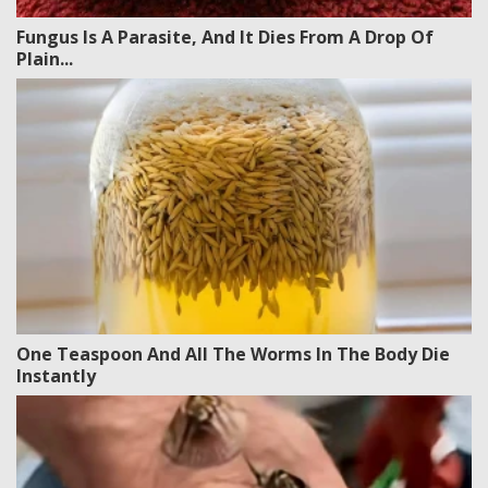
Fungus Is A Parasite, And It Dies From A Drop Of
Plain...
One Teaspoon And All The Worms In The Body Die
Instantly