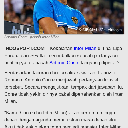
© MB-Media/GettyImages
Antonio Conte, pelatih Inter Milan.
INDOSPORT.COM –
Kekalahan
Inter Milan
di final Liga
Europa dari Sevilla, menimbulkan sebuah pertanyaan
penting yaitu apakah
Antonio Conte
langsung dipecat?
Berdasarkan laporan dari jurnalis kawakan, Fabrizio
Romano, Antonio Conte menjawab pertanyaan krusial
tersebut. Secara mengejutkan, tampak dari jawaban itu,
Conte tidak yakin dirinya bakal dipertahankan oleh Inter
Milan.
“Kami (Conte dan Inter Milan) akan bertemu minggu
depan dengan agenda memutuskan masa depan aku.
Aku tidak yakin akan tetap menjadi manajer Inter Milan